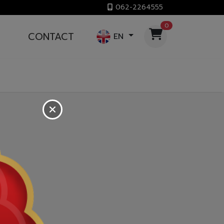
062-2264555
0
CONTACT
EN